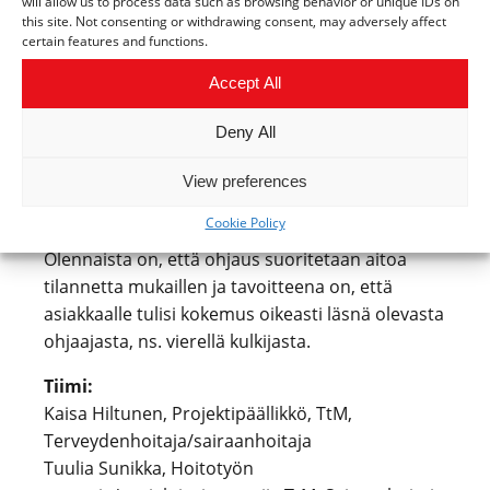
will allow us to process data such as browsing behavior or unique IDs on
toiminnon yhdessä asiakkaan kanssa, kuvaa
this site. Not consenting or withdrawing consent, may adversely affect
certain features and functions.
suorituksen ja haluttaessa tallenne on
lähetettävissä ammattilaiselle arvioitavaksi.
Accept All
Lisäksi ohjelma soveltuu erilaisten
Deny All
terveydentilan seurantaan liittyviin mittauksiin,
kuten verensokerinmittaukseen ja PEF-
View preferences
seurantaan. Ohjaus perustuu tutkittuun tietoon
Cookie Policy
ja niistä ohjeistettuihin virallisiin hoito-ohjeisiin.
Olennaista on, että ohjaus suoritetaan aitoa
tilannetta mukaillen ja tavoitteena on, että
asiakkaalle tulisi kokemus oikeasti läsnä olevasta
ohjaajasta, ns. vierellä kulkijasta.
Tiimi:
Kaisa Hiltunen, Projektipäällikkö, TtM,
Terveydenhoitaja/sairaanhoitaja
Tuulia Sunikka, Hoitotyön