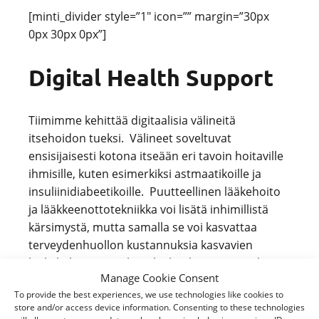
[minti_divider style=”1″ icon=”” margin=”30px
0px 30px 0px”]
Digital Health Support
Tiimimme kehittää digitaalisia välineitä
itsehoidon tueksi. Välineet soveltuvat
ensisijaisesti kotona itseään eri tavoin hoitaville
ihmisille, kuten esimerkiksi astmaatikoille ja
insuliinidiabeetikoille. Puutteellinen lääkehoito
ja lääkkeenottotekniikka voi lisätä inhimillistä
kärsimystä, mutta samalla se voi kasvattaa
terveydenhuollon kustannuksia kasvavien
lääkekulujen ja turhien lääkärikäyntien vuoksi.
Manage Cookie Consent
Yhtenä digitaalisena välineenä on
To provide the best experiences, we use technologies like cookies to
videoavusteinen ohjelma, joka näyttää
store and/or access device information. Consenting to these technologies
tarvittavat välineet, oikean tekniikan, suorittaa