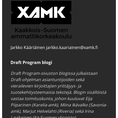
Jarkko Kääriäinen jarkko.kaariainen@xamk.fi
Draft Program blogi
Draft Program-sivuston blogissa julkaistaan
Draft-ohjelman asiantuntijoiden sekä
vierailevien kirjoittajien yrittäjyys- ja
tuotekehitysteemaisia tekstejä. Blogin sisällöistä
vastaa toimituskunta, johon kuuluvat Eija
Piiparinen (Karelia-amk), Miina Ikävalko (Savonia-
amk), Marjut Helvelahti (Riveria) sekä Irina
Lavikainen (Itä-Suomen yliopisto).