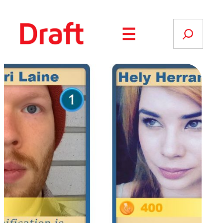
Siirry
sisältöön
Search