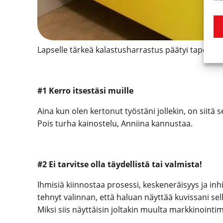
Lapselle tärkeä kalastusharrastus päätyi tapetiksi
#1 Kerro itsestäsi muille
Aina kun olen kertonut työstäni jollekin, on siitä s
Pois turha kainostelu, Anniina kannustaa.
#2 Ei tarvitse olla täydellistä tai valmista!
Ihmisiä kiinnostaa prosessi, keskeneräisyys ja inhi
tehnyt valinnan, että haluan näyttää kuvissani sell
Miksi siis näyttäisin joltakin muulta markkinointim