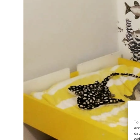
To 
acc
dat
wit