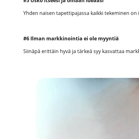
#5 Usko itseesi ja omaan ideaasi
Yhden naisen tapettipajassa kaikki tekeminen on i
#6 Ilman markkinointia ei ole myyntiä
Siinäpä erittäin hyvä ja tärkeä syy kasvattaa mar