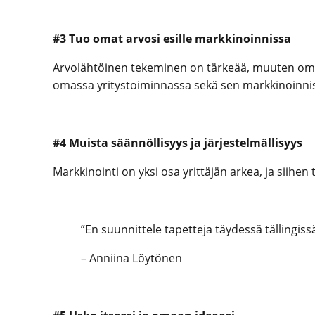
#3 Tuo omat arvosi esille markkinoinnissa
Arvolähtöinen tekeminen on tärkeää, muuten omast
omassa yritystoiminnassa sekä sen markkinoinniss
#4 Muista säännöllisyys ja järjestelmällisyys
Markkinointi on yksi osa yrittäjän arkea, ja siihen
”En suunnittele tapetteja täydessä tällingiss
– Anniina Löytönen