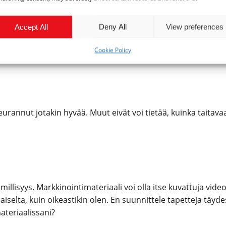
Accept All
Deny All
View preferences
.
Cookie Policy
eurannut jotakin hyvää. Muut eivät voi tietää, kuinka taitavaa 
millisyys. Markkinointimateriaali voi olla itse kuvattuja vide
aiselta, kuin oikeastikin olen. En suunnittele tapetteja täyde
ateriaalissani?