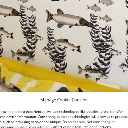
Manage Cookie Consent
provide the best experiences, we use technologies like cookies to store and/or
ess device information. Consenting to these technologies will allow us to process
a such as browsing behavior or unique IDs on this site. Not consenting or
hdrawing consent, may adversely affect certain features and functions.