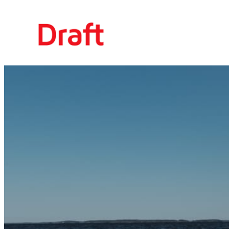
Siirry
sisältöön