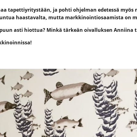
aa tapettiyritystään, ja pohti ohjelman edetessä myös 
 tuntua haastavalta, mutta markkinointiosaamista on mahd
ppuun asti hiottua? Minkä tärkeän oivalluksen Anniina 
kkinoinnissa!