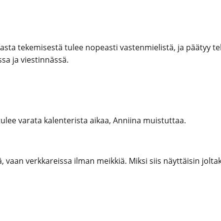
a tekemisestä tulee nopeasti vastenmielistä, ja päätyy teke
a ja viestinnässä.
 tulee varata kalenterista aikaa, Anniina muistuttaa.
ä, vaan verkkareissa ilman meikkiä. Miksi siis näyttäisin jol