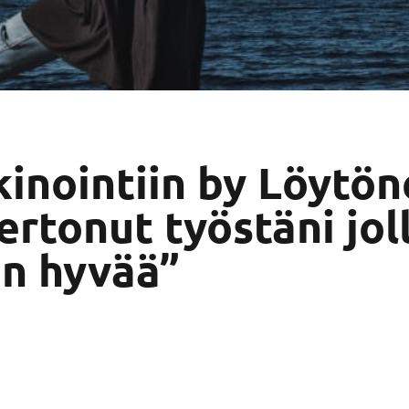
kinointiin by Löytö
rtonut työstäni joll
in hyvää”