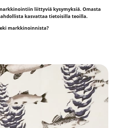
markkinointiin liittyviä kysymyksiä. Omasta
ollista kasvattaa tietoisilla teoilla.
teki markkinoinnista?