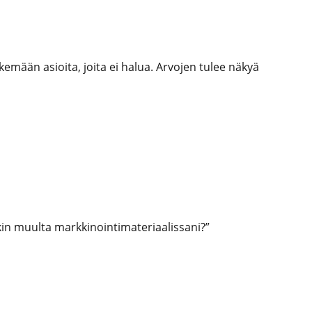
mään asioita, joita ei halua. Arvojen tulee näkyä
takin muulta markkinointimateriaalissani?”