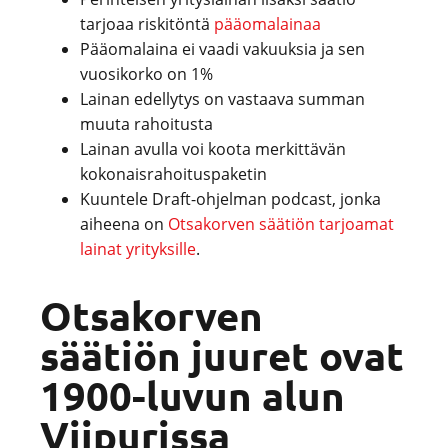
tarjoaa riskitöntä
pääomalainaa
Pääomalaina ei vaadi vakuuksia ja sen
vuosikorko on 1%
Lainan edellytys on vastaava summan
muuta rahoitusta
Lainan avulla voi koota merkittävän
kokonaisrahoituspaketin
Kuuntele Draft-ohjelman podcast, jonka
aiheena on
Otsakorven säätiön tarjoamat
lainat yrityksille
.
Otsakorven
säätiön juuret ovat
1900-luvun alun
Viipurissa