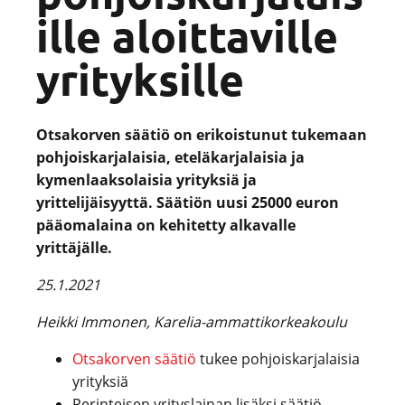
ille aloittaville
yrityksille
Otsakorven säätiö on erikoistunut tukemaan
pohjoiskarjalaisia, eteläkarjalaisia ja
kymenlaaksolaisia yrityksiä ja
yrittelijäisyyttä. Säätiön uusi 25000 euron
pääomalaina on kehitetty alkavalle
yrittäjälle.
25.1.2021
Heikki Immonen, Karelia-ammattikorkeakoulu
Otsakorven säätiö
tukee pohjoiskarjalaisia
yrityksiä
Perinteisen yrityslainan lisäksi säätiö