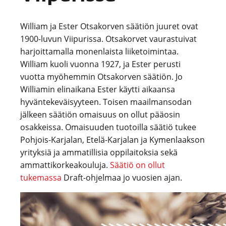
William ja Ester Otsakorven säätiön juuret ovat
1900-luvun Viipurissa. Otsakorvet vaurastuivat
harjoittamalla monenlaista liiketoimintaa.
William kuoli vuonna 1927, ja Ester perusti
vuotta myöhemmin Otsakorven säätiön. Jo
Williamin elinaikana Ester käytti aikaansa
hyväntekeväisyyteen. Toisen maailmansodan
jälkeen säätiön omaisuus on ollut pääosin
osakkeissa. Omaisuuden tuotoilla säätiö tukee
Pohjois-Karjalan, Etelä-Karjalan ja Kymenlaakson
yrityksiä ja ammatillisia oppilaitoksia sekä
ammattikorkeakouluja.
Säätiö on ollut
tukemassa
Draft-ohjelmaa jo vuosien ajan.