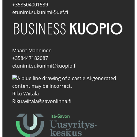
+358504001539
etunimi.sukunimi@uef.fi
Maarit Manninen
+358447182087
etunimi.sukunimi@kuopio.fi
Riku Wiitala
Riku.wiitala@savonlinna.fi