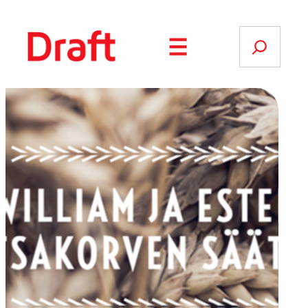
Siirry
sisältöön
Search