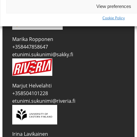
+358447856333
View preferences
etunimi.sukunimi@savonia.fi
Cookie Policy
Marika Ropponen
+358447858647
etunimi.sukunimi@sakky.fi
Marjut Helvelahti
+358504101228
etunimi.sukunimi@riveria.fi
Irina Lavikainen