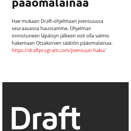
pääomalainaa
Hae mukaan Draft-ohjelmaan Joensuussa
seuraavassa haussamme. Ohjelman
onnistuneen läpäisyn jälkeen voit olla valmis
hakemaan Otsakorven säätiön pääomalainaa.
https://draftprogram.com/joensuun-haku/