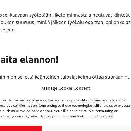
xcel-kaavaan syötetään liiketoiminnasta aiheutuvat kiinteät 
oukon suuruus, minkä jälkeen työkalu osoittaa, paljonko asia
teeseen.
saita elannon!
uihin on se, että käänteinen tuloslaskelma ottaa suoraan huo
ä elämiseen tai liiketoiminnan kasvattamiseen jääkään mitää
Manage Cookie Consent
assani on potentiaalia myös ”paperilla”. Taloudelliset laske
provide the best experiences, we use technologies like cookies to store and/or
uutta kohti, jonka liikeidean osalta näen: Työllistyminen yrit
ess device information. Consenting to these technologies will allow us to process
a such as browsing behavior or unique IDs on this site. Not consenting or
hdrawing consent, may adversely affect certain features and functions.