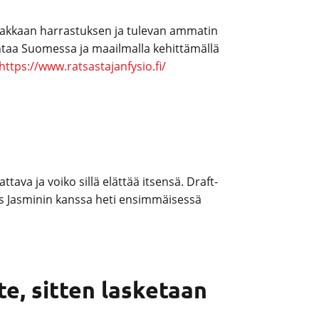
 rakkaan harrastuksen ja tulevan ammatin
ntaa Suomessa ja maailmalla kehittämällä
https://www.ratsastajanfysio.fi/
ava ja voiko sillä elättää itsensä. Draft-
ös Jasminin kanssa heti ensimmäisessä
te, sitten lasketaan