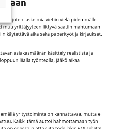
elmaan
 tule, joten laskelmia vietiin vielä pidemmälle.
ki muu yrittäjyyteen liittyvä saatiin mahtumaan
iin käytettävä aika sekä paperityöt ja kirjaukset.
tavan asiakasmäärän käsittely realistista ja
oppuun liialla työnteolla, jääkö aikaa
semällä yritystoiminta on kannattavaa, mutta ei
koostuu. Kaikki tämä auttoi hahmottamaan työn
tä on edessä ja että siitä todellakin VOI selvitä!