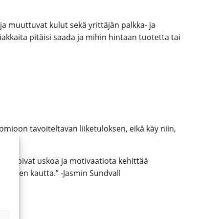
ja muuttuvat kulut sekä yrittäjän palkka- ja
kkaita pitäisi saada ja mihin hintaan tuotetta tai
mioon tavoiteltavan liiketuloksen, eikä käy niin,
n.
lmat loivat uskoa ja motivaatiota kehittää
täjyyden kautta.” -Jasmin Sundvall