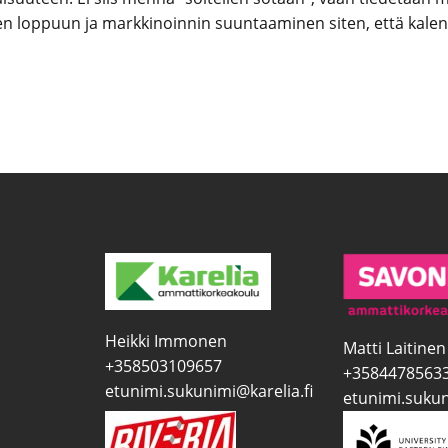
n loppuun ja markkinoinnin suuntaaminen siten, että kalen
Heikki Immonen
Matti Laitinen
+358503109657
+3584478563
etunimi.sukunimi@karelia.fi
etunimi.sukun