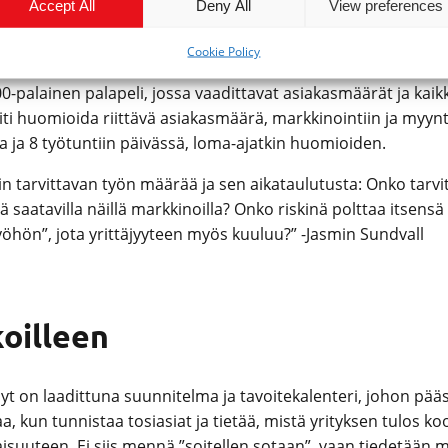
tyiskohtaiseen viikkosuunnit
Accept All
Deny All
View preferences
Cookie Policy
 huomata, että idea todellakin kantaa. Ilmaiseksihan mitään ei
0-palainen palapeli, jossa vaadittavat asiakasmäärät ja kaik
 Piti huomioida riittävä asiakasmäärä, markkinointiin ja myynt
a ja 8 työtuntiin päivässä, loma-ajatkin huomioiden.
n tarvittavan työn määrää ja sen aikataulutusta: Onko tarvit
aatavilla näillä markkinoilla? Onko riskinä polttaa itsensä l
yöhön”, jota yrittäjyyteen myös kuuluu?” -Jasmin Sundvall
koilleen
Nyt on laadittuna suunnitelma ja tavoitekalenteri, johon pää
, kun tunnistaa tosiasiat ja tietää, mistä yrityksen tulos 
aisuuteen. Ei siis mennä ”soitellen sotaan”, vaan tiedetään mi