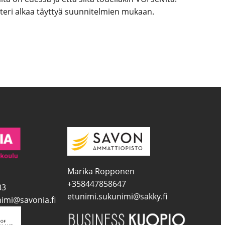
teri alkaa täyttyä suunnitelmien mukaan.
Marika Ropponen
+358447858647
33
etunimi.sukunimi@sakky.fi
imi@savonia.fi