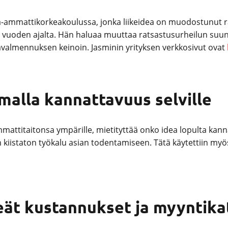
elia-ammattikorkeakoulussa, jonka liikeidea on muodostunut
24 vuoden ajalta. Hän haluaa muuttaa ratsastusurheilun suu
kkavalmennuksen keinoin. Jasminin yrityksen verkkosivut ovat
malla kannattavuus selville
mattitaitonsa ympärille, mietityttää onko idea lopulta kannatt
 kiistaton työkalu asian todentamiseen. Tätä käytettiin my
teät kustannukset ja myyntika