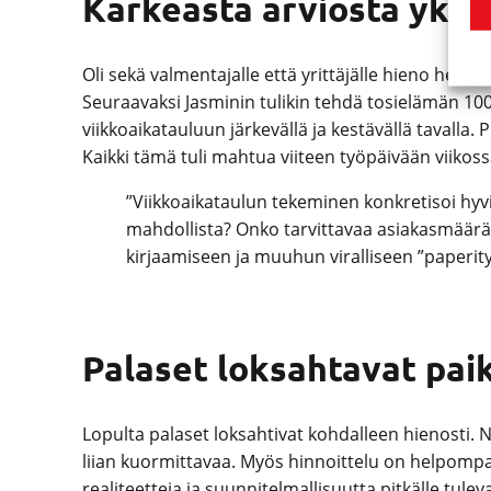
Karkeasta arviosta yksi
Oli sekä valmentajalle että yrittäjälle hieno hetki
Seuraavaksi Jasminin tulikin tehdä tosielämän 100
viikkoaikatauluun järkevällä ja kestävällä tavalla.
Kaikki tämä tuli mahtua viiteen työpäivään viikoss
”Viikkoaikataulun tekeminen konkretisoi hyvi
mahdollista? Onko tarvittavaa asiakasmäärää s
kirjaamiseen ja muuhun viralliseen ”paperit
Palaset loksahtavat pai
Lopulta palaset loksahtivat kohdalleen hienosti. 
liian kuormittavaa. Myös hinnoittelu on helpompaa
realiteetteja ja suunnitelmallisuutta pitkälle tulev