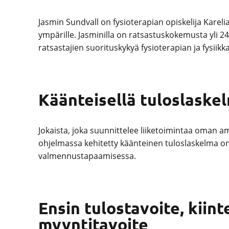
Jasmin Sundvall on fysioterapian opiskelija Kar
ympärille. Jasminilla on ratsastuskokemusta yli 
ratsastajien suorituskykyä fysioterapian ja fysii
Käänteisellä tuloslaskel
Jokaista, joka suunnittelee liiketoimintaa oman am
ohjelmassa kehitetty käänteinen tuloslaskelma on
valmennustapaamisessa.
Ensin tulostavoite, kiin
myyntitavoite