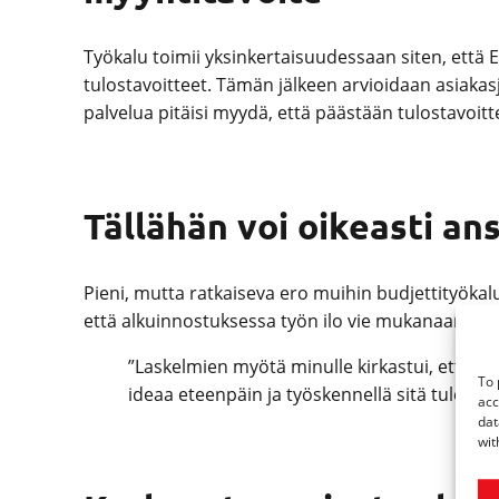
Työkalu toimii yksinkertaisuudessaan siten, että E
tulostavoitteet. Tämän jälkeen arvioidaan asiakasj
palvelua pitäisi myydä, että päästään tulostavoit
Tällähän voi oikeasti an
Pieni, mutta ratkaiseva ero muihin budjettityökal
että alkuinnostuksessa työn ilo vie mukanaan eik
”Laskelmien myötä minulle kirkastui, että ide
To 
ideaa eteenpäin ja työskennellä sitä tulevais
acc
dat
wit