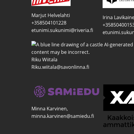
Marjut Helvelahti
Irina Lavikain
+358504101228
+3585040015
etunimi.sukunimi@riveria.fi
etunimi.sukun
Riku Wiitala
Riku.wiitala@savonlinna.fi
Minna Karvinen,
minna.karvinen@samiedu.fi