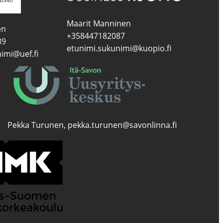
Maarit Manninen
en
+358447182087
39
etunimi.sukunimi@kuopio.fi
imi@uef.fi
Pekka Turunen, pekka.turunen@savonlinna.fi