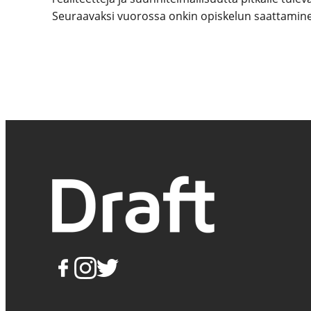
Seuraavaksi vuorossa onkin opiskelun saattamine