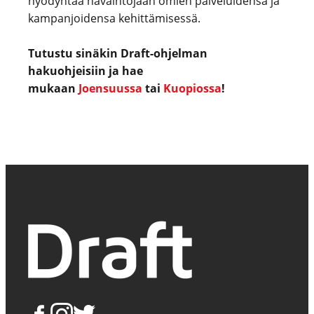
hyödyntää havaintojaan omien palveluidensa ja
kampanjoidensa kehittämisessä.
Tutustu sinäkin Draft-ohjelman
hakuohjeisiin ja hae
mukaan
Joensuussa
tai
Kuopiossa
!