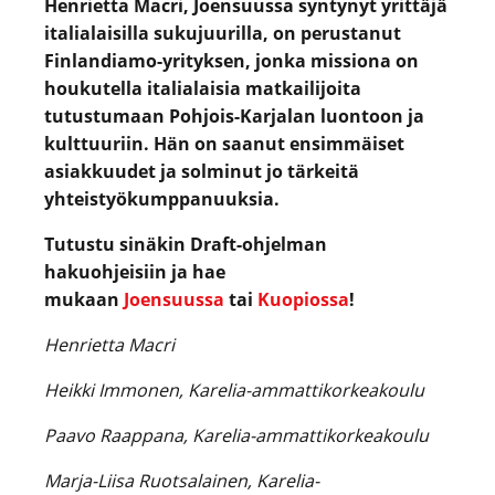
Henrietta Macri, Joensuussa syntynyt yrittäjä
italialaisilla sukujuurilla, on perustanut
Finlandiamo-yrityksen, jonka missiona on
houkutella italialaisia matkailijoita
tutustumaan Pohjois-Karjalan luontoon ja
kulttuuriin. Hän on saanut ensimmäiset
asiakkuudet ja solminut jo tärkeitä
yhteistyökumppanuuksia.
Tutustu sinäkin Draft-ohjelman
hakuohjeisiin ja hae
mukaan
Joensuussa
tai
Kuopiossa
!
Henrietta Macri
Heikki Immonen, Karelia-ammattikorkeakoulu
Paavo Raappana, Karelia-ammattikorkeakoulu
Marja-Liisa Ruotsalainen, Karelia-