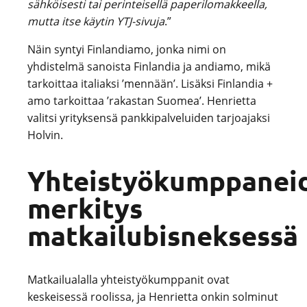
sähköisesti tai perinteisellä paperilomakkeella,
mutta itse käytin YTJ-sivuja
.”
Näin syntyi Finlandiamo, jonka nimi on
yhdistelmä sanoista Finlandia ja andiamo, mikä
tarkoittaa italiaksi ’mennään’. Lisäksi Finlandia +
amo tarkoittaa ’rakastan Suomea’. Henrietta
valitsi yrityksensä pankkipalveluiden tarjoajaksi
Holvin.
Yhteistyökumppanei
merkitys
matkailubisneksessä
Matkailualalla yhteistyökumppanit ovat
keskeisessä roolissa, ja Henrietta onkin solminut