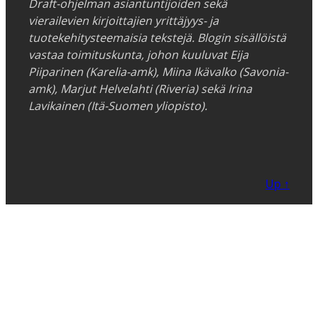
Draft-ohjelman asiantuntijoiden sekä
vierailevien kirjoittajien yrittäjyys- ja
tuotekehitysteemaisia tekstejä. Blogin sisällöistä
vastaa toimituskunta, johon kuuluvat Eija
Piiparinen (Karelia-amk), Miina Ikävalko (Savonia-
amk), Marjut Helvelahti (Riveria) sekä Irina
Lavikainen (Itä-Suomen yliopisto).
Up ↑