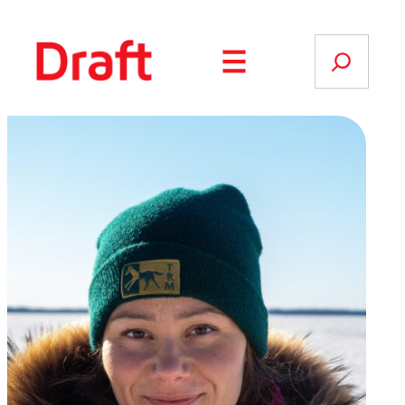
Siirry
sisältöön
Search