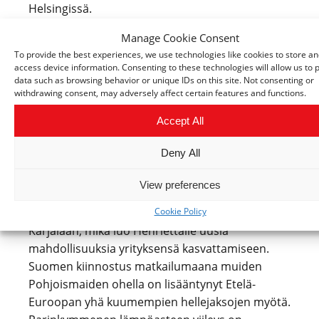
Helsingissä.
Manage Cookie Consent
Suorat lennot ja
To provide the best experiences, we use technologies like cookies to store an
access device information. Consenting to these technologies will allow us to 
tulevaisuuden
data such as browsing behavior or unique IDs on this site. Not consenting or
withdrawing consent, may adversely affect certain features and functions.
suunnitelmat
Accept All
Deny All
Ensi vuonna on julkisten tietojen mukaan
odotettavissa suoria lentoja Etelä-Euroopasta
View preferences
Joensuuhun. Tämä tulee merkittävästi
helpottamaan matkailijoiden pääsyä Pohjois-
Cookie Policy
Karjalaan, mikä luo Henriettalle uusia
mahdollisuuksia yrityksensä kasvattamiseen.
Suomen kiinnostus matkailumaana muiden
Pohjoismaiden ohella on lisääntynyt Etelä-
Euroopan yhä kuumempien hellejaksojen myötä.