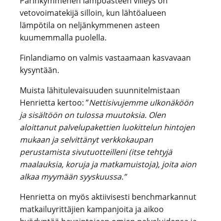
Parinkymmenen lämpöasteen viileys on
vetovoimatekijä silloin, kun lähtöalueen
lämpötila on neljänkymmenen asteen
kuumemmalla puolella.
Finlandiamo on valmis vastaamaan kasvavaan
kysyntään.
Muista lähitulevaisuuden suunnitelmistaan
Henrietta kertoo: ”
Nettisivujemme ulkonäköön
ja sisältöön on tulossa muutoksia. Olen
aloittanut palvelupakettien luokittelun hintojen
mukaan ja selvittänyt verkkokaupan
perustamista sivutuotteilleni (itse tehtyjä
maalauksia, koruja ja matkamuistoja), joita aion
alkaa myymään syyskuussa.”
Henrietta on myös aktiivisesti benchmarkannut
matkailuyrittäjien kampanjoita ja aikoo