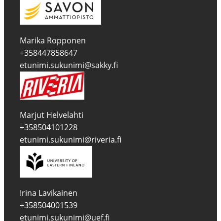
Marika Ropponen
+358447858647
etunimi.sukunimi@sakky.fi
Marjut Helvelahti
+358504101228
etunimi.sukunimi@riveria.fi
Irina Lavikainen
+358504001539
etunimi.sukunimi@uef.fi