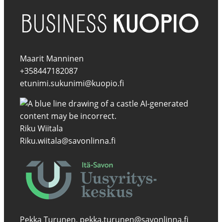
Maarit Manninen
+358447182087
etunimi.sukunimi@kuopio.fi
Riku Wiitala
Riku.wiitala@savonlinna.fi
Pekka Turunen, pekka.turunen@savonlinna.fi