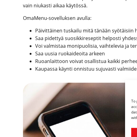
vain niukasti aikaa käytössä.
OmaMenu-sovelluksen avulla:
Päivittäinen tuskailu mitä tänään syötäisiin 
Saa pidettyä suosikkireseptit helposti yhdess
Voi valmistaa monipuolisia, vaihtelevia ja te
Saa uusia ruokaideoita arkeen
Ruoanlaittoon voivat osallistua kaikki perhe
Kaupassa käynti onnistuu sujuvasti valmiiden
To 
acc
dat
wit