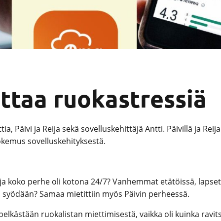
taa ruokastressiä
 Päivi ja Reija sekä sovelluskehittäjä Antti. Päivillä ja R
kokemus sovelluskehityksestä.
ja koko perhe oli kotona 24/7? Vanhemmat etätöissä, lapset e
n syödään? Samaa mietittiin myös Päivin perheessä.
 jo pelkästään ruokalistan miettimisestä, vaikka oli kuinka 