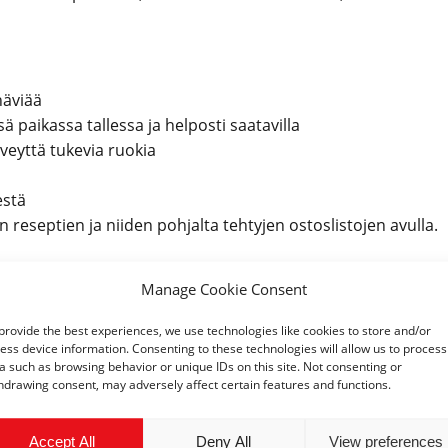
häviää
ä paikassa tallessa ja helposti saatavilla
rveyttä tukevia ruokia
estä
 reseptien ja niiden pohjalta tehtyjen ostoslistojen avulla.
Manage Cookie Consent
provide the best experiences, we use technologies like cookies to store and/or
ess device information. Consenting to these technologies will allow us to process
a such as browsing behavior or unique IDs on this site. Not consenting or
hdrawing consent, may adversely affect certain features and functions.
Accept All
Deny All
View preferences