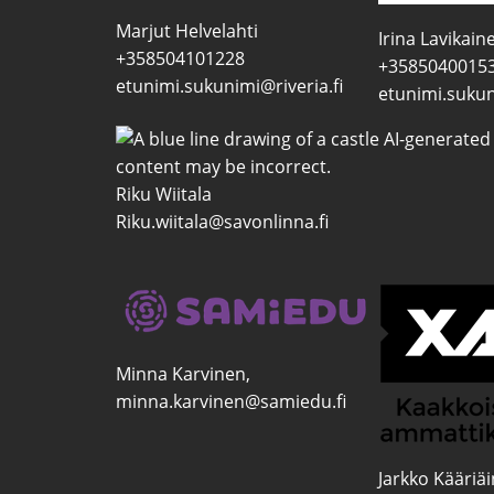
Marjut Helvelahti
Irina Lavikain
+358504101228
+3585040015
etunimi.sukunimi@riveria.fi
etunimi.sukun
Riku Wiitala
Riku.wiitala@savonlinna.fi
Minna Karvinen,
minna.karvinen@samiedu.fi
Jarkko Kääriä