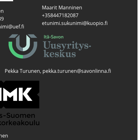
Maarit Manninen
en
+358447182087
39
etunimi.sukunimi@kuopio.fi
imi@uef.fi
Pekka Turunen, pekka.turunen@savonlinna.fi
inen