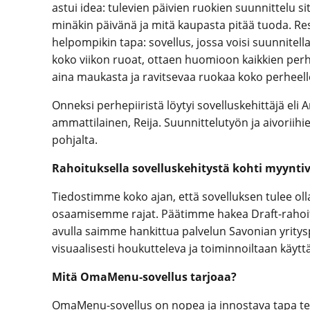
astui idea: tulevien päivien ruokien suunnittelu si
minäkin päivänä ja mitä kaupasta pitää tuoda. Resept
helpompikin tapa: sovellus, jossa voisi suunnitella
koko viikon ruoat, ottaen huomioon kaikkien perhee
aina maukasta ja ravitsevaa ruokaa koko perheell
Onneksi perhepiiristä löytyi sovelluskehittäjä eli
ammattilainen, Reija. Suunnittelutyön ja aivorii
pohjalta.
Rahoituksella sovelluskehitystä kohti myynti
Tiedostimme koko ajan, että sovelluksen tulee oll
osaamisemme rajat. Päätimme hakea Draft-rahoitus
avulla saimme hankittua palvelun Savonian yritysp
visuaalisesti houkutteleva ja toiminnoiltaan käyttä
Mitä OmaMenu-sovellus tarjoaa?
OmaMenu-sovellus on nopea ja innostava tapa teh