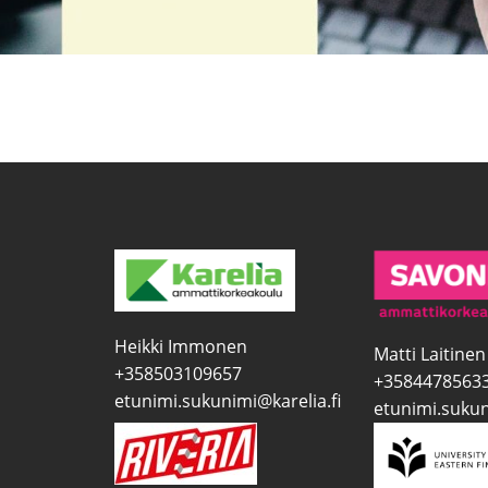
Heikki Immonen
Matti Laitinen
+358503109657
+3584478563
etunimi.sukunimi@karelia.fi
etunimi.sukun