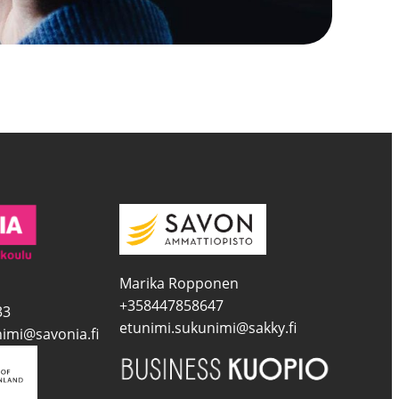
Marika Ropponen
+358447858647
33
etunimi.sukunimi@sakky.fi
imi@savonia.fi