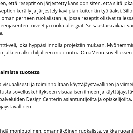
ten, että reseptit on järjestetty kansioon siten, että siitä j
ien keräily ja järjestely kävi pian kuitenkin työlääksi. Sillo
 oman perheen ruokalistan ja, jossa reseptit olisivat talless
njäsenten toiveet ja ruoka-allergiat. Se säästäisi aikaa, va
e.
 Antti-veli, joka hyppäsi innolla projektiin mukaan. Myöhemm
hien jälkeen alkoi hiljalleen muotoutua OmaMenu-sovelluksen
valmista tuotetta
a visuaalisesti ja toiminnoiltaan käyttäjäystävällinen ja vii
ta sovelluskehitykseen visuaalisen ilmeen ja käyttäjäystäv
alveluiden Design Centerin asiantuntijoilta ja opiskelijoilt
jäystävällinen.
dä monipuolinen, omannäköinen ruokalista, vaikka ruoanlait