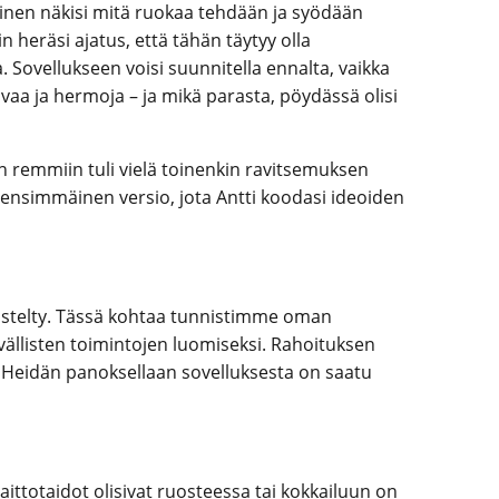
okainen näkisi mitä ruokaa tehdään ja syödään
in heräsi ajatus, että tähän täytyy olla
a. Sovellukseen voisi suunnitella ennalta, vaikka
ivaa ja hermoja – ja mikä parasta, pöydässä olisi
in remmiin tuli vielä toinenkin ravitsemuksen
 ensimmäinen versio, jota Antti koodasi ideoiden
meistelty. Tässä kohtaa tunnistimme oman
ällisten toimintojen luomiseksi. Rahoituksen
a. Heidän panoksellaan sovelluksesta on saatu
totaidot olisivat ruosteessa tai kokkailuun on