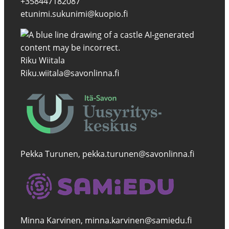
+358447182087
etunimi.sukunimi@kuopio.fi
Riku Wiitala
Riku.wiitala@savonlinna.fi
Pekka Turunen, pekka.turunen@savonlinna.fi
Minna Karvinen, minna.karvinen@samiedu.fi