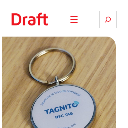
Siirry
sisältöön
Search