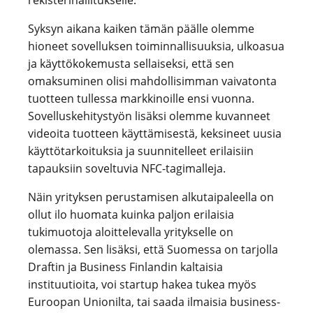
rekisterihallitukselle.
Syksyn aikana kaiken tämän päälle olemme
hioneet sovelluksen toiminnallisuuksia, ulkoasua
ja käyttökokemusta sellaiseksi, että sen
omaksuminen olisi mahdollisimman vaivatonta
tuotteen tullessa markkinoille ensi vuonna.
Sovelluskehitystyön lisäksi olemme kuvanneet
videoita tuotteen käyttämisestä, keksineet uusia
käyttötarkoituksia ja suunnitelleet erilaisiin
tapauksiin soveltuvia NFC-tagimalleja.
Näin yrityksen perustamisen alkutaipaleella on
ollut ilo huomata kuinka paljon erilaisia
tukimuotoja aloittelevalla yritykselle on
olemassa. Sen lisäksi, että Suomessa on tarjolla
Draftin ja Business Finlandin kaltaisia
instituutioita, voi startup hakea tukea myös
Euroopan Unionilta, tai saada ilmaisia business-