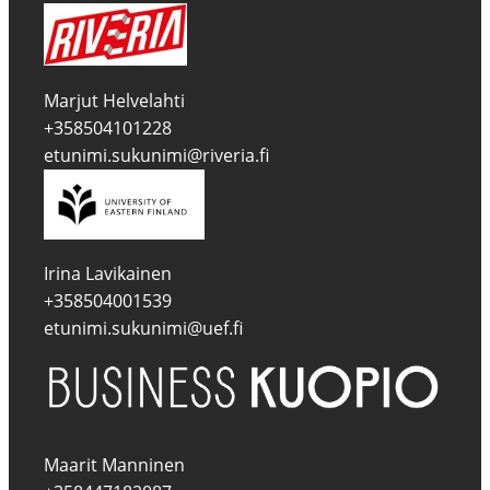
Marjut Helvelahti
+358504101228
etunimi.sukunimi@riveria.fi
Irina Lavikainen
+358504001539
etunimi.sukunimi@uef.fi
Maarit Manninen