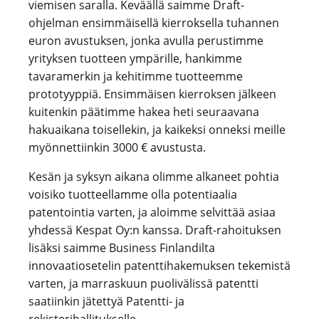
viemisen saralla. Keväällä saimme Draft-
ohjelman ensimmäisellä kierroksella tuhannen
euron avustuksen, jonka avulla perustimme
yrityksen tuotteen ympärille, hankimme
tavaramerkin ja kehitimme tuotteemme
prototyyppiä. Ensimmäisen kierroksen jälkeen
kuitenkin päätimme hakea heti seuraavana
hakuaikana toisellekin, ja kaikeksi onneksi meille
myönnettiinkin 3000 € avustusta.
Kesän ja syksyn aikana olimme alkaneet pohtia
voisiko tuotteellamme olla potentiaalia
patentointia varten, ja aloimme selvittää asiaa
yhdessä Kespat Oy:n kanssa. Draft-rahoituksen
lisäksi saimme Business Finlandilta
innovaatiosetelin patenttihakemuksen tekemistä
varten, ja marraskuun puolivälissä patentti
saatiinkin jätettyä Patentti- ja