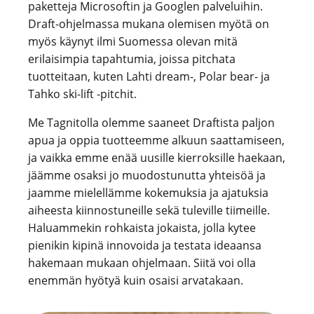
paketteja Microsoftin ja Googlen palveluihin.
Draft-ohjelmassa mukana olemisen myötä on
myös käynyt ilmi Suomessa olevan mitä
erilaisimpia tapahtumia, joissa pitchata
tuotteitaan, kuten Lahti dream-, Polar bear- ja
Tahko ski-lift -pitchit.
Me Tagnitolla olemme saaneet Draftista paljon
apua ja oppia tuotteemme alkuun saattamiseen,
ja vaikka emme enää uusille kierroksille haekaan,
jäämme osaksi jo muodostunutta yhteisöä ja
jaamme mielellämme kokemuksia ja ajatuksia
aiheesta kiinnostuneille sekä tuleville tiimeille.
Haluammekin rohkaista jokaista, jolla kytee
pienikin kipinä innovoida ja testata ideaansa
hakemaan mukaan ohjelmaan. Siitä voi olla
enemmän hyötyä kuin osaisi arvatakaan.