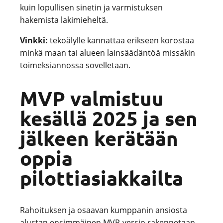
kuin lopullisen sinetin ja varmistuksen
hakemista lakimieheltä.
Vinkki:
tekoälylle kannattaa erikseen korostaa
minkä maan tai alueen lainsäädäntöä missäkin
toimeksiannossa sovelletaan.
MVP valmistuu
kesällä 2025 ja sen
jälkeen kerätään
oppia
pilottiasiakkailta
Rahoituksen ja osaavan kumppanin ansiosta
alustan ensimmäinen MVP-versio rakennetaan