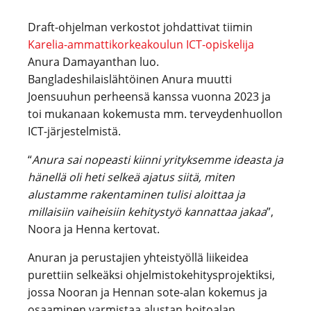
Draft-ohjelman verkostot johdattivat tiimin
Karelia-ammattikorkeakoulun ICT-opiskelija
Anura Damayanthan luo.
Bangladeshilaislähtöinen Anura muutti
Joensuuhun perheensä kanssa vuonna 2023 ja
toi mukanaan kokemusta mm. terveydenhuollon
ICT-järjestelmistä.
“
Anura sai nopeasti kiinni yrityksemme ideasta ja
hänellä oli heti selkeä ajatus siitä, miten
alustamme rakentaminen tulisi aloittaa ja
millaisiin vaiheisiin kehitystyö kannattaa jakaa
”,
Noora ja Henna kertovat.
Anuran ja perustajien yhteistyöllä liikeidea
purettiin selkeäksi ohjelmistokehitysprojektiksi,
jossa Nooran ja Hennan sote-alan kokemus ja
osaaminen varmistaa alustan hoitoalan