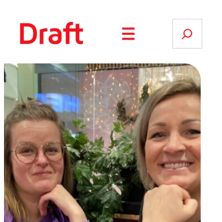
Siirry
sisältöön
Search