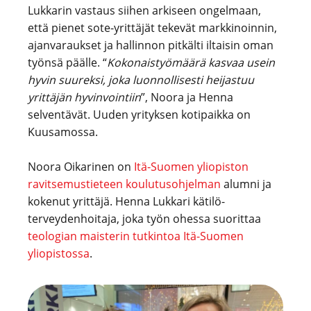
Lukkarin vastaus siihen arkiseen ongelmaan,
että pienet sote-yrittäjät tekevät markkinoinnin,
ajanvaraukset ja hallinnon pitkälti iltaisin oman
työnsä päälle. “
Kokonaistyömäärä kasvaa usein
hyvin suureksi, joka luonnollisesti heijastuu
yrittäjän hyvinvointiin
”, Noora ja Henna
selventävät. Uuden yrityksen kotipaikka on
Kuusamossa.
Noora Oikarinen on
Itä-Suomen yliopiston
ravitsemustieteen koulutusohjelman
alumni ja
kokenut yrittäjä. Henna Lukkari kätilö-
terveydenhoitaja, joka työn ohessa suorittaa
teologian maisterin tutkintoa Itä-Suomen
yliopistossa
.