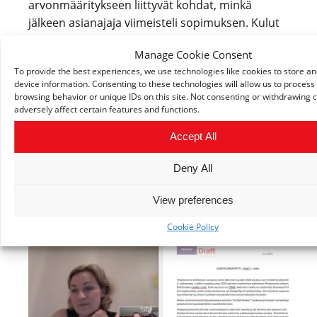
arvonmääritykseen liittyvät kohdat, minkä
jälkeen asianajaja viimeisteli sopimuksen. Kulut
katetaan Leader-tuen avulla.
Manage Cookie Consent
Pykälien tuntemus on tärkeää myös tietosuojan
To provide the best experiences, we use technologies like cookies to store a
device information. Consenting to these technologies will allow us to process
näkökulmasta:
browsing behavior or unique IDs on this site. Not consenting or withdrawing
adversely affect certain features and functions.
“
Alustamme käyttää ja tallentaa sekä yritysten
että yksityishenkilöiden henkilötietoja… Valviran
Accept All
ja tietosuojavaltuutetun mukaan henkilötietojen
käsittely tapahtuu EU:n yleisen tietosuoja-
Deny All
asetuksen sekä lainsäädännön mukaan
.”
View preferences
Cookie Policy