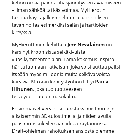
kehon omaa painoa lihasjännitysten avaamiseen
– ilman sähköä tai käsivoimaa. MyHierotin
tarjoaa käyttäjälleen helpon ja luonnollisen
tavan hoitaa esimerkiksi selän ja hartioiden
kireyksiä.
MyHierottimen kehittäjä
Jere Nevalainen
on
kärsinyt kroonisista selkäkivuista
vuosikymmenten ajan. Tämä kokemus inspiroi
häntä luomaan ratkaisun, joka voisi auttaa paitsi
itseään myös miljoonia muita selkävaivoista
kärsiviä. Mukaan kehitystyöhön liittyi
Paula
Hiltunen
, joka tuo tuotteeseen
terveydenhuollon näkökulman.
Ensimmäiset versiot laitteesta valmistimme jo
aikaisemmin 3D-tulostimella, ja niiden avulla
pääsimme kokeilemaan ideaa käytännössä.
Draft-ohjelman rahoituksen ansiosta olemme