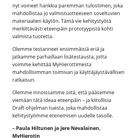
nyt voineet hankkia paremman tulostimen, joka
mahdollistaa jo valmistuotteeseen soveltuvien
materiaalien käytön. Tämä vie kehitystyötä
merkittävästi eteenpäin prototyypistä kohti
valmista tuotetta.
Olemme testanneet ensimmäisiä eriä ja
jatkamme parhaillaan lisätestausta, jotta
voimme kehittää MyHierottimesta
mahdollisimman toimivan ja käyttäjäystävällisen
ratkaisun.
Olemme innoissamme siitä, että pääsemme
viemään tätä ideaa eteenpäin – ja kiitollisia
Draft-ohjelman tuesta, joka mahdollistaa
kehitystyömme etenemisen uudelle tasolle.
– Paula Hiltunen ja Jere Nevalainen,
MyHierotin