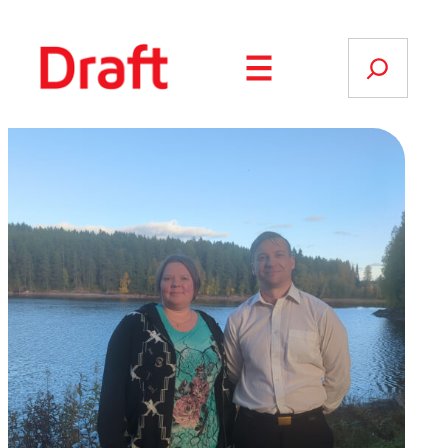
Siirry
sisältöön
Search