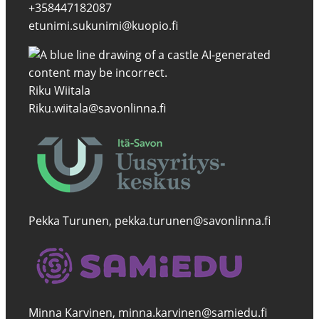
+358447182087
etunimi.sukunimi@kuopio.fi
Riku Wiitala
Riku.wiitala@savonlinna.fi
Pekka Turunen, pekka.turunen@savonlinna.fi
Minna Karvinen, minna.karvinen@samiedu.fi