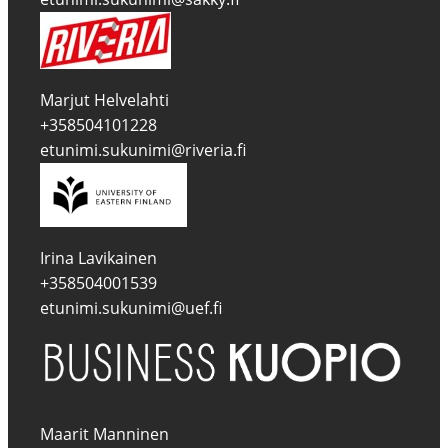
Marjut Helvelahti
+358504101228
etunimi.sukunimi@riveria.fi
Irina Lavikainen
+358504001539
etunimi.sukunimi@uef.fi
Maarit Manninen