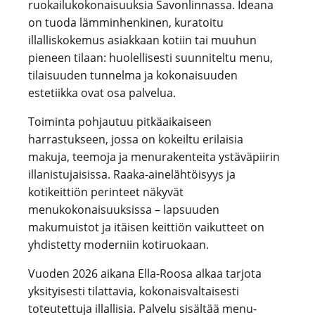
ruokailukokonaisuuksia Savonlinnassa. Ideana
on tuoda lämminhenkinen, kuratoitu
illalliskokemus asiakkaan kotiin tai muuhun
pieneen tilaan: huolellisesti suunniteltu menu,
tilaisuuden tunnelma ja kokonaisuuden
estetiikka ovat osa palvelua.
Toiminta pohjautuu pitkäaikaiseen
harrastukseen, jossa on kokeiltu erilaisia
makuja, teemoja ja menurakenteita ystäväpiirin
illanistujaisissa. Raaka-ainelähtöisyys ja
kotikeittiön perinteet näkyvät
menukokonaisuuksissa – lapsuuden
makumuistot ja itäisen keittiön vaikutteet on
yhdistetty moderniin kotiruokaan.
Vuoden 2026 aikana Ella-Roosa alkaa tarjota
yksityisesti tilattavia, kokonaisvaltaisesti
toteutettuja illallisia. Palvelu sisältää menu-