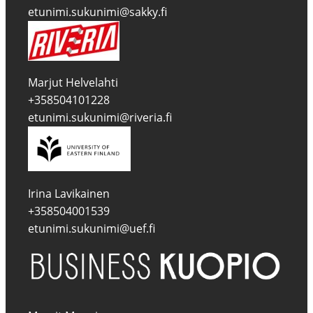
etunimi.sukunimi@sakky.fi
Marjut Helvelahti
+358504101228
etunimi.sukunimi@riveria.fi
Irina Lavikainen
+358504001539
etunimi.sukunimi@uef.fi