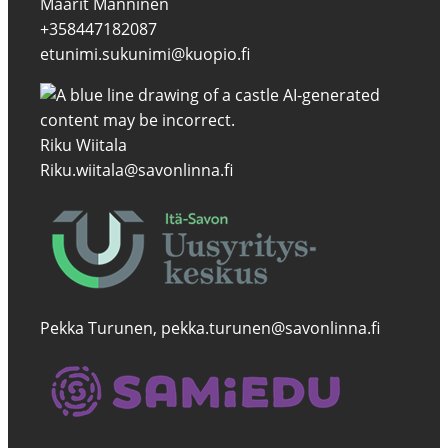
Maarit Manninen
+358447182087
etunimi.sukunimi@kuopio.fi
Riku Wiitala
Riku.wiitala@savonlinna.fi
Pekka Turunen, pekka.turunen@savonlinna.fi