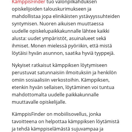
KämppisFinder
tuo valonpilkahduksen
opiskelijoiden talouskurimukseen ja
mahdollistaa jopa elinikäisten ystävyyssuhteiden
syntymisen. Nuoren aikuisen muuttaessa
uudelle opiskelupaikkakunnalle lähtee kaikki
alusta: uudet ympäristöt, asuinalueet sekä
ihmiset. Monen mielessä pyöriikin, että mistä
löytäisi hyvän asunnon, saatika hyviä tyyppejä.
Nykyiset ratkaisut kämppiksen löytymiseen
perustuvat satunnaisiin ilmoituksiin ja henkilön
omiin sosiaalisiin verkostoihin. Kämppiksen,
etenkin hyvän sellaisen, löytäminen voi tuntua
mahdottomalta uudelle paikkakunnalle
muuttavalle opiskelijalle.
KämppisFinder on mobiilisovellus, jonka
tavoitteena on helpottaa kämppiksen löytämistä
ja tehdä kämppiselämästä sujuvampaa ja