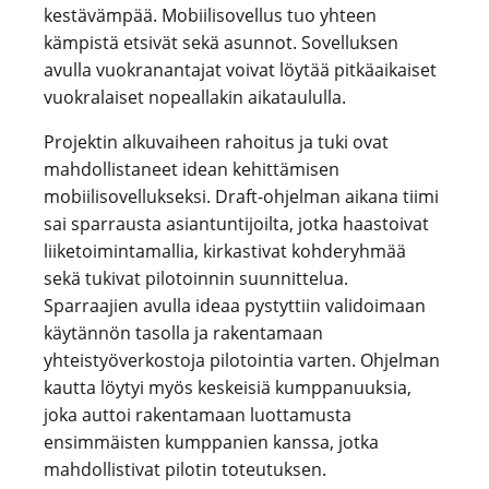
kestävämpää. Mobiilisovellus tuo yhteen
kämpistä etsivät sekä asunnot. Sovelluksen
avulla vuokranantajat voivat löytää pitkäaikaiset
vuokralaiset nopeallakin aikataululla.
Projektin alkuvaiheen rahoitus ja tuki ovat
mahdollistaneet idean kehittämisen
mobiilisovellukseksi. Draft-ohjelman aikana tiimi
sai sparrausta asiantuntijoilta, jotka haastoivat
liiketoimintamallia, kirkastivat kohderyhmää
sekä tukivat pilotoinnin suunnittelua.
Sparraajien avulla ideaa pystyttiin validoimaan
käytännön tasolla ja rakentamaan
yhteistyöverkostoja pilotointia varten. Ohjelman
kautta löytyi myös keskeisiä kumppanuuksia,
joka auttoi rakentamaan luottamusta
ensimmäisten kumppanien kanssa, jotka
mahdollistivat pilotin toteutuksen.