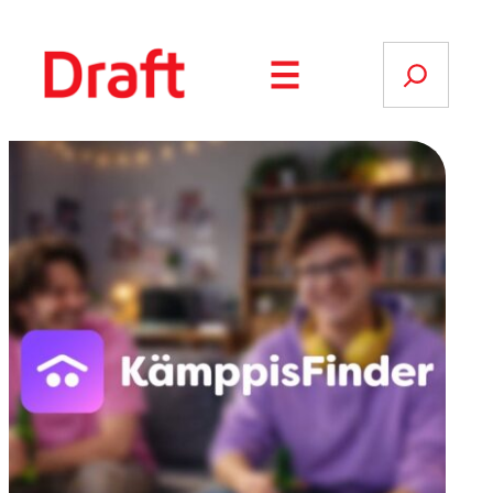
Siirry
sisältöön
Search