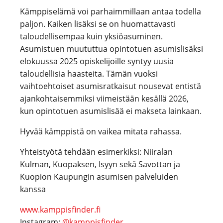
Kämppiselämä voi parhaimmillaan antaa todella
paljon. Kaiken lisäksi se on huomattavasti
taloudellisempaa kuin yksiöasuminen.
Asumistuen muututtua opintotuen asumislisäksi
elokuussa 2025 opiskelijoille syntyy uusia
taloudellisia haasteita. Tämän vuoksi
vaihtoehtoiset asumisratkaisut nousevat entistä
ajankohtaisemmiksi viimeistään kesällä 2026,
kun opintotuen asumislisää ei makseta lainkaan.
Hyvää kämppistä on vaikea mitata rahassa.
Yhteistyötä tehdään esimerkiksi: Niiralan
Kulman, Kuopaksen, Isyyn sekä Savottan ja
Kuopion Kaupungin asumisen palveluiden
kanssa
www.kamppisfinder.fi
Instagram:
@kamppisfinder