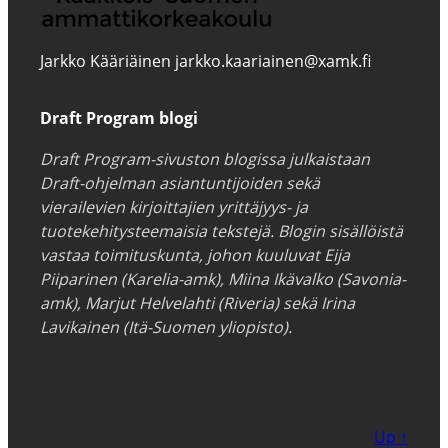
Jarkko Kääriäinen jarkko.kaariainen@xamk.fi
Draft Program blogi
Draft Program-sivuston blogissa julkaistaan
Draft-ohjelman asiantuntijoiden sekä
vierailevien kirjoittajien yrittäjyys- ja
tuotekehitysteemaisia tekstejä. Blogin sisällöistä
vastaa toimituskunta, johon kuuluvat Eija
Piiparinen (Karelia-amk), Miina Ikävalko (Savonia-
amk), Marjut Helvelahti (Riveria) sekä Irina
Lavikainen (Itä-Suomen yliopisto).
Up ↑