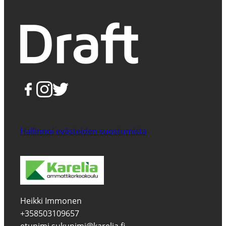
Hallinnoi evästeiden suostumista
Heikki Immonen
+358503109657
etunimi.sukunimi@karelia.fi