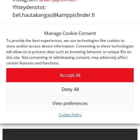
Yhteydenotot:
Eeli.hautakangas@kamppisfinder.fi
KämppisFinder julkaistiin 01.04.2026.
Manage Cookie Consent
Kirjoittaja:
To provide the best experiences, we use technologies like cookies to
store and/or access device information. Consenting to these technologies
will allow us to process data such as browsing behavior or unique IDs on
Matti Laitinen, innovaatioasiantuntija, +358 44
this site. Not consenting or withdrawing consent, may adversely affect
785 6333,
matti.laitinen@savonia.fi
certain features and functions.
Business Center Pohjois-Savo:
www.bcpohjois-
Accept All
savo.fi
Deny All
Draft Program –
https://draftprogram.com/
View preferences
Cookie Policy