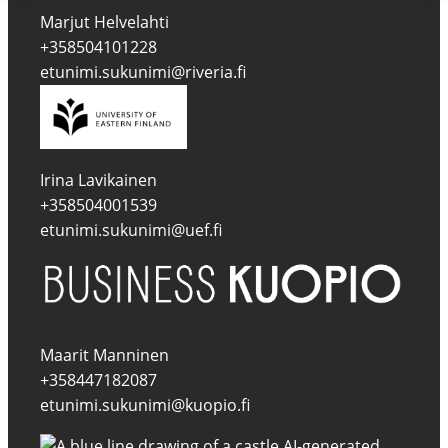
Marjut Helvelahti
+358504101228
etunimi.sukunimi@riveria.fi
Irina Lavikainen
+358504001539
etunimi.sukunimi@uef.fi
Maarit Manninen
+358447182087
etunimi.sukunimi@kuopio.fi