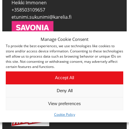
Heikki Immonen
+358503109657
etunimi.sukunimi@karelia.fi
Manage Cookie Consent
To provide the best experiences, we use technologies like cookies to
Matti Laitinen
store and/or access device information. Consenting to these technologies
+358447856333
will allow us to process data such as browsing behavior or unique IDs on
this site. Not consenting or withdrawing consent, may adversely affect
etunimi.sukunimi@savonia.fi
certain features and functions.
Accept All
Deny All
Marika Ropponen
+358447858647
View preferences
etunimi.sukunimi@sakky.fi
Cookie Policy