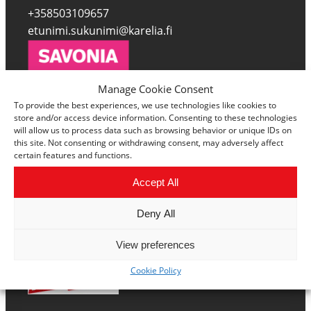
+358503109657
etunimi.sukunimi@karelia.fi
Manage Cookie Consent
Matti Laitinen
To provide the best experiences, we use technologies like cookies to
store and/or access device information. Consenting to these technologies
+358447856333
will allow us to process data such as browsing behavior or unique IDs on
etunimi.sukunimi@savonia.fi
this site. Not consenting or withdrawing consent, may adversely affect
certain features and functions.
Accept All
Marika Ropponen
Deny All
+358447858647
etunimi.sukunimi@sakky.fi
View preferences
Cookie Policy