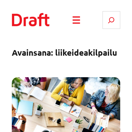
Siirry
sisältöön
Search
Avainsana:
liikeideakilpailu