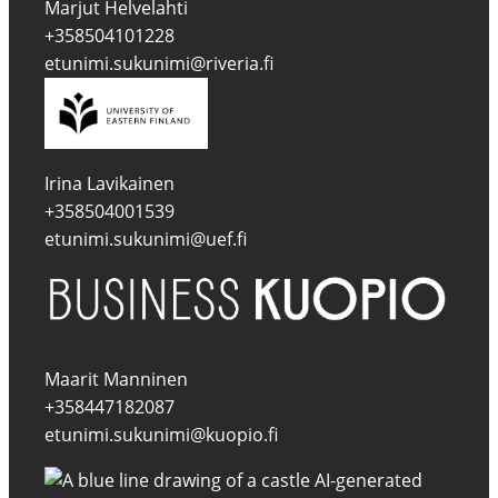
Marjut Helvelahti
+358504101228
etunimi.sukunimi@riveria.fi
Irina Lavikainen
+358504001539
etunimi.sukunimi@uef.fi
Maarit Manninen
+358447182087
etunimi.sukunimi@kuopio.fi