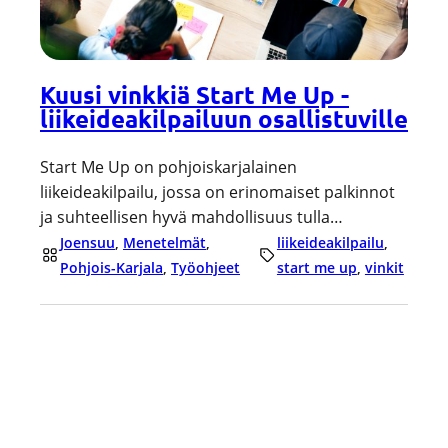
Kuusi vinkkiä Start Me Up -
liikeideakilpailuun osallistuville
Start Me Up on pohjoiskarjalainen
liikeideakilpailu, jossa on erinomaiset palkinnot
ja suhteellisen hyvä mahdollisuus tulla…
Joensuu
, 
Menetelmät
, 
liikeideakilpailu
, 
Pohjois-Karjala
, 
Työohjeet
start me up
, 
vinkit