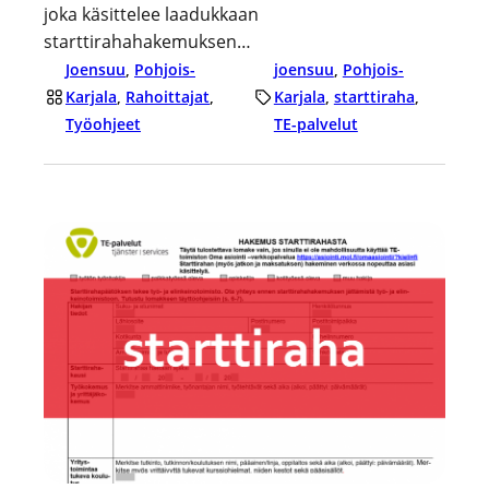
joka käsittelee laadukkaan
starttirahahakemuksen…
Joensuu
, 
Pohjois-
joensuu
, 
Pohjois-
Karjala
, 
Rahoittajat
, 
Karjala
, 
starttiraha
, 
Työohjeet
TE-palvelut