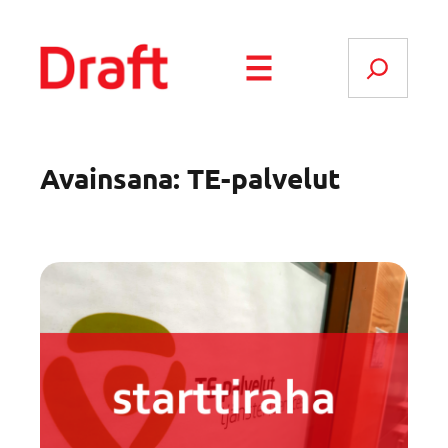
Siirry
sisältöön
Search
Avainsana:
TE-palvelut