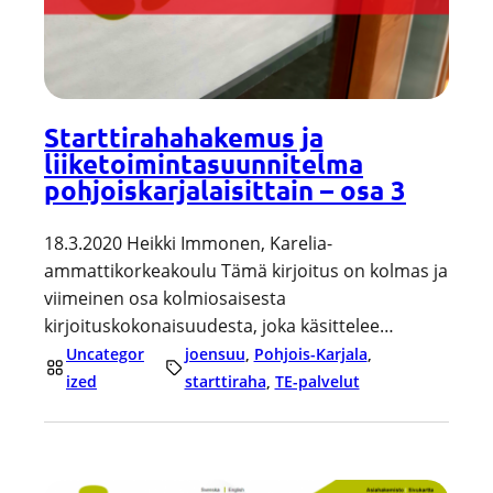
Starttirahahakemus ja
liiketoimintasuunnitelma
pohjoiskarjalaisittain – osa 3
18.3.2020 Heikki Immonen, Karelia-
ammattikorkeakoulu Tämä kirjoitus on kolmas ja
viimeinen osa kolmiosaisesta
kirjoituskokonaisuudesta, joka käsittelee…
Uncategor
joensuu
, 
Pohjois-Karjala
, 
ized
starttiraha
, 
TE-palvelut