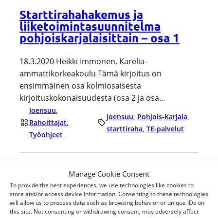
Starttirahahakemus ja
liiketoimintasuunnitelma
pohjoiskarjalaisittain – osa 1
18.3.2020 Heikki Immonen, Karelia-
ammattikorkeakoulu Tämä kirjoitus on
ensimmäinen osa kolmiosaisesta
kirjoituskokonaisuudesta (osa 2 ja osa…
Joensuu
, 
joensuu
, 
Pohjois-Karjala
, 
Rahoittajat
, 
starttiraha
, 
TE-palvelut
Työohjeet
Manage Cookie Consent
To provide the best experiences, we use technologies like cookies to
store and/or access device information. Consenting to these technologies
will allow us to process data such as browsing behavior or unique IDs on
this site. Not consenting or withdrawing consent, may adversely affect