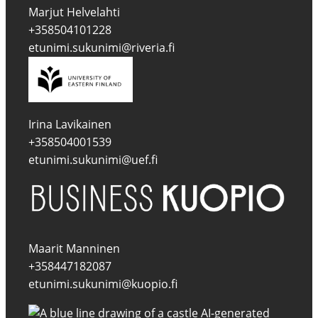
Marjut Helvelahti
+358504101228
etunimi.sukunimi@riveria.fi
Irina Lavikainen
+358504001539
etunimi.sukunimi@uef.fi
Maarit Manninen
+358447182087
etunimi.sukunimi@kuopio.fi