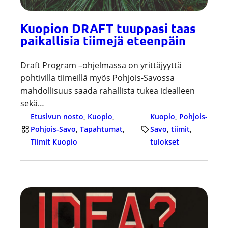
Kuopion DRAFT tuuppasi taas
paikallisia tiimejä eteenpäin
Draft Program –ohjelmassa on yrittäjyyttä
pohtivilla tiimeillä myös Pohjois-Savossa
mahdollisuus saada rahallista tukea idealleen
sekä…
Etusivun nosto
, 
Kuopio
, 
Kuopio
, 
Pohjois-
Pohjois-Savo
, 
Tapahtumat
, 
Savo
, 
tiimit
, 
Tiimit Kuopio
tulokset