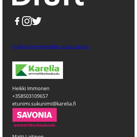
Hallinnoi evästeiden suostumista
Heikki Immonen
+358503109657
etunimi.sukunimi@karelia.fi
Matti Laitinen