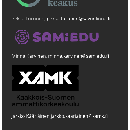
Pekka Turunen, pekka.turunen@savonlinna.fi
Minna Karvinen, minna.karvinen@samiedu.fi
Jarkko Kääriäinen jarkko.kaariainen@xamk.fi