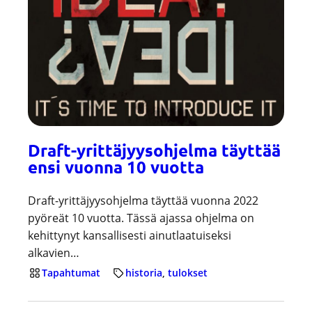
Draft-yrittäjyysohjelma täyttää
ensi vuonna 10 vuotta
Draft-yrittäjyysohjelma täyttää vuonna 2022
pyöreät 10 vuotta. Tässä ajassa ohjelma on
kehittynyt kansallisesti ainutlaatuiseksi
alkavien…
Tapahtumat
historia
, 
tulokset