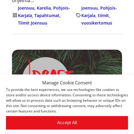
ohjelma…
Joensuu
, 
Karelia
, 
Pohjois-
joensuu
, 
Pohjois-
Karjala
, 
Tapahtumat
, 
Karjala
, 
tiimit
, 
Tiimit Joensuu
vuosikertomus
Manage Cookie Consent
To provide the best experiences, we use technologies like cookies to
store and/or access device information. Consenting to these technologies
will allow us to process data such as browsing behavior or unique IDs on
this site. Not consenting or withdrawing consent, may adversely affect
certain features and functions.
Kuopion Draft-ohjelmassa
Accept All
tasokkaita pitchauksia