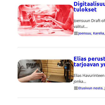
Digitaalisu
tulokset
Joensuun Draft-ohj
valitut…
Joensuu
, 
Karelia
,
Elias perus
tarjoavan y
Elias Havurinteen 
jonka…
Etusivun nosto
, 