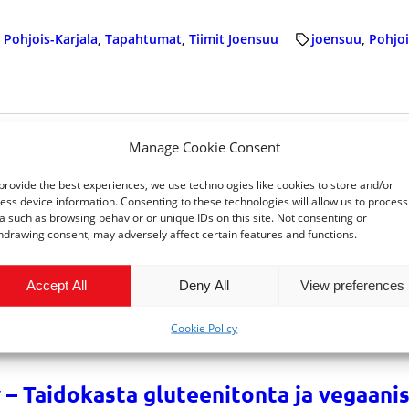
 
Pohjois-Karjala
, 
Tapahtumat
, 
Tiimit Joensuu
joensuu
, 
Pohjoi
Manage Cookie Consent
n nämä asiat ennen yrityksen perustam
provide the best experiences, we use technologies like cookies to store and/or
aminen on nykyisin helpompaa kuin koskaan. Ehkäpä juuri s
ess device information. Consenting to these technologies will allow us to process
a such as browsing behavior or unique IDs on this site. Not consenting or
 
Pohjois-Karjala
, 
Työohjeet
joensuu
, 
Pohjois-Karjala
, 
yrityks
hdrawing consent, may adversely affect certain features and functions.
Accept All
Deny All
View preferences
Cookie Policy
 – Taidokasta gluteenitonta ja vegaanis