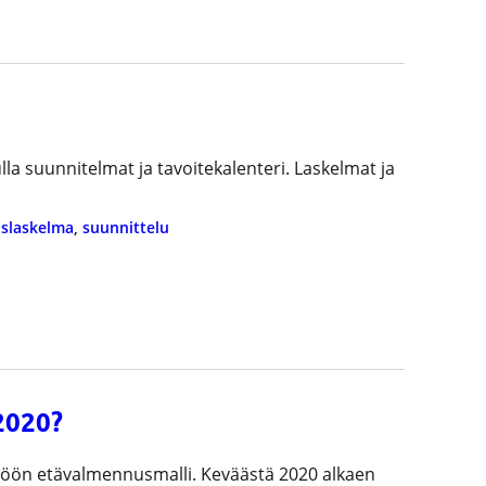
ulla suunnitelmat ja tavoitekalenteri. Laskelmat ja
oslaskelma
, 
suunnittelu
2020?
ttöön etävalmennusmalli. Keväästä 2020 alkaen