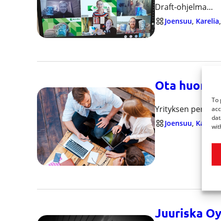
Draft-ohjelma…
Joensuu
, 
Karelia
,
Ota huomioo
To 
Yrityksen perust
acc
dat
Joensuu
, 
Karelia
,
wit
Juuriska Oy