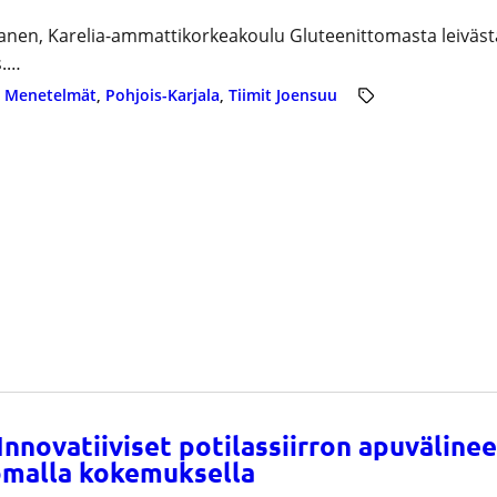
ranen, Karelia-ammattikorkeakoulu Gluteenittomasta leiväst
s.…
 
Menetelmät
, 
Pohjois-Karjala
, 
Tiimit Joensuu
Innovatiiviset potilassiirron apuvälineet
omalla kokemuksella