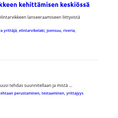
ikkeen kehittämisen keskiössä
elintarvikkeen lanseeraamiseen liittyvistä
a yrittäjä
, 
elintarvikelaki
, 
joensuu
, 
riveria
, 
 uusi tehdas suunnitellaan ja mistä …
tehtaan perustaminen
, 
testaaminen
, 
yrittajyys