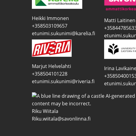
Heikki Immonen
Matti Laitinen
+358503109657
+3584478563
etunimi.sukunimi@karelia.fi
etunimi.sukun
Marjut Helvelahti
Irina Lavikain
+358504101228
+3585040015
etunimi.sukunimi@riveria.fi
etunimi.sukun
Riku Wiitala
Riku.wiitala@savonlinna.fi