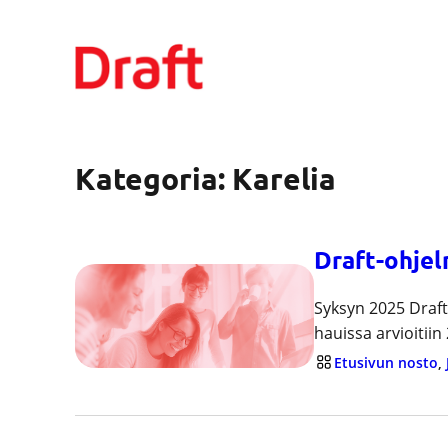
Siirry
sisältöön
Kategoria:
Karelia
Draft-ohjel
Syksyn 2025 Draft-
hauissa arvioitii
Etusivun nosto
, 