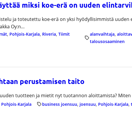
yttää miksi koe-erä on uuden elintarv
istelu ja toteutettu koe-erä on yksi hyödyllisimmistä uuden 
iakka Oy:n…
mät
, 
Pohjois-Karjala
, 
Riveria
, 
Tiimit
alanvaihtaja
, 
aloittav
talousosaaminen
ehtaan perustamisen taito
 uuden tuotteen ja mietit nyt tuotannon aloittamista? Miten
 
Pohjois-Karjala
business joensuu
, 
joensuu
, 
Pohjois-Karjala
, 