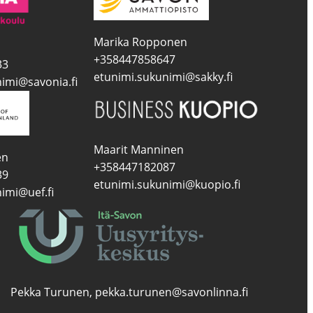
Marika Ropponen
+358447858647
33
etunimi.sukunimi@sakky.fi
imi@savonia.fi
Maarit Manninen
en
+358447182087
39
etunimi.sukunimi@kuopio.fi
imi@uef.fi
Pekka Turunen, pekka.turunen@savonlinna.fi