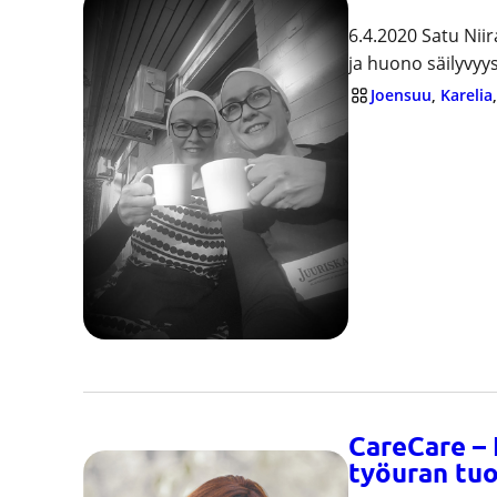
6.4.2020 Satu Nii
ja huono säilyvyy
Joensuu
, 
Karelia
,
CareCare – 
työuran tu