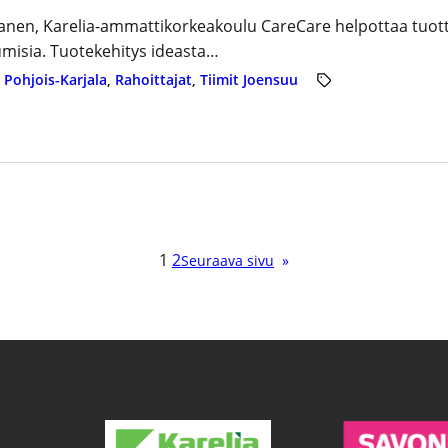
anen, Karelia-ammattikorkeakoulu CareCare helpottaa tuotteill
umisia. Tuotekehitys ideasta…
 
Pohjois-Karjala
, 
Rahoittajat
, 
Tiimit Joensuu
1
2
Seuraava sivu
»