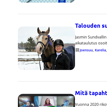
Talouden su
Jasmin Sundvallin 
aikataulutus osoit
Joensuu
, 
Karelia
,
Mitä tapah
Vuonna 2020 rikot