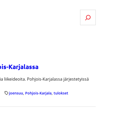
Search
is-Karjalassa
 liikeideoita. Pohjois-Karjalassa järjestetyissä
joensuu
, 
Pohjois-Karjala
, 
tulokset