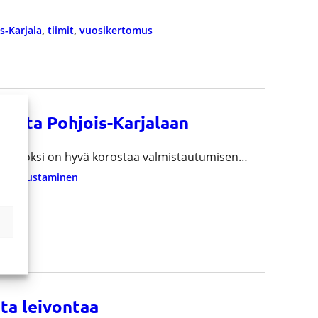
s-Karjala
, 
tiimit
, 
vuosikertomus
ista Pohjois-Karjalaan
en vuoksi on hyvä korostaa valmistautumisen…
en perustaminen
ta leivontaa