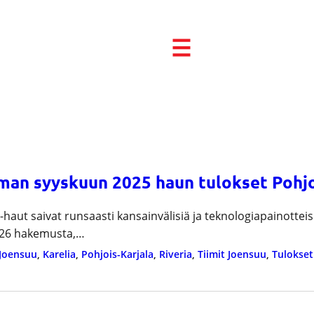
man syyskuun 2025 haun tulokset Pohjo
haut saivat runsaasti kansainvälisiä ja teknologiapainotteisia
n 26 hakemusta,…
Joensuu
, 
Karelia
, 
Pohjois-Karjala
, 
Riveria
, 
Tiimit Joensuu
, 
Tulokset