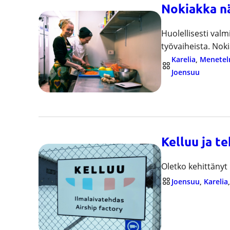
Nokiakka nä
Huolellisesti valm
työvaiheista. Nok
Karelia
, 
Menetel
Joensuu
Kelluu ja t
Oletko kehittänyt
Joensuu
, 
Karelia
,