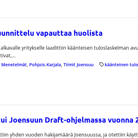
unnittelu vapauttaa huolista
alkavalle yritykselle laadittiin käänteisen tuloslaskelman av
tivat,…
 
Menetelmät
, 
Pohjois-Karjala
, 
Tiimit Joensuu
käänteinen tul
tui Joensuun Draft-ohjelmassa vuonna 
tiin yhden vuoden hakijamäärä Joensuussa, ja otettiin käy