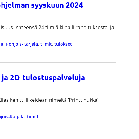
-ohjelman syyskuun 2024
uus. Yhteensä 24 tiimiä kilpaili rahoituksesta, ja
uu
, 
Pohjois-Karjala
, 
tiimit
, 
tulokset
 ja 2D-tulostuspalveluja
ias kehitti liikeidean nimeltä ’Printtihukka’,
jois-Karjala
, 
tiimit