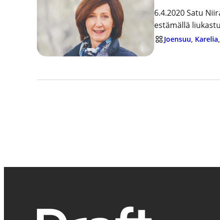
6.4.2020 Satu Niir
estämällä liukast
Joensuu
, 
Karelia
,