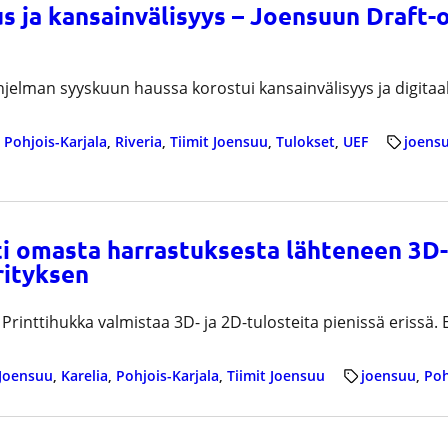
us ja kansainvälisyys – Joensuun Draft
elman syyskuun haussa korostui kansainvälisyys ja digitaalis
 
Pohjois-Karjala
, 
Riveria
, 
Tiimit Joensuu
, 
Tulokset
, 
UEF
joens
ti omasta harrastuksesta lähteneen 3D-
rityksen
Printtihukka valmistaa 3D- ja 2D-tulosteita pienissä erissä. El
Joensuu
, 
Karelia
, 
Pohjois-Karjala
, 
Tiimit Joensuu
joensuu
, 
Poh