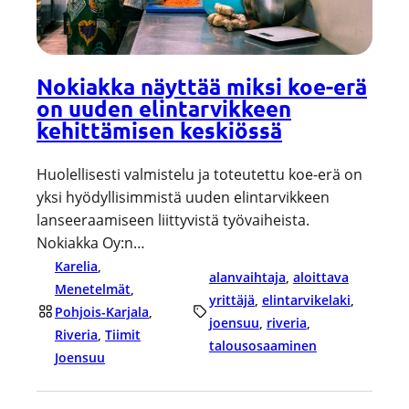
Nokiakka näyttää miksi koe-erä
on uuden elintarvikkeen
kehittämisen keskiössä
Huolellisesti valmistelu ja toteutettu koe-erä on
yksi hyödyllisimmistä uuden elintarvikkeen
lanseeraamiseen liittyvistä työvaiheista.
Nokiakka Oy:n…
Karelia
, 
alanvaihtaja
, 
aloittava
Menetelmät
, 
yrittäjä
, 
elintarvikelaki
, 
Pohjois-Karjala
, 
joensuu
, 
riveria
, 
Riveria
, 
Tiimit
talousosaaminen
Joensuu