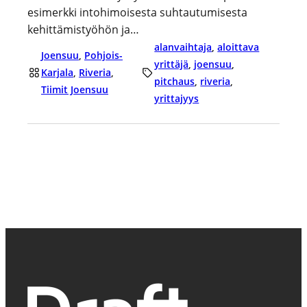
esimerkki intohimoisesta suhtautumisesta
kehittämistyöhön ja…
alanvaihtaja
, 
aloittava
Joensuu
, 
Pohjois-
yrittäjä
, 
joensuu
, 
Karjala
, 
Riveria
, 
pitchaus
, 
riveria
, 
Tiimit Joensuu
yrittajyys