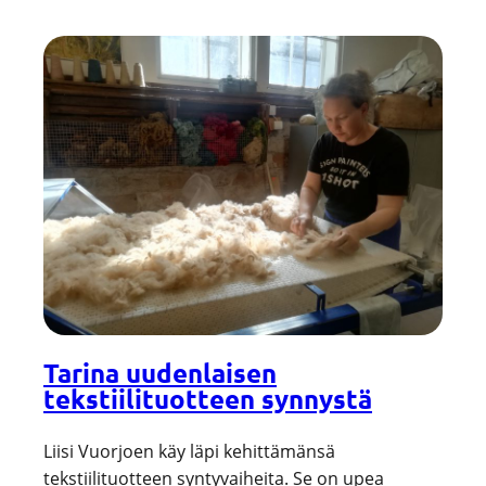
Tarina uudenlaisen
tekstiilituotteen synnystä
Liisi Vuorjoen käy läpi kehittämänsä
tekstiilituotteen syntyvaiheita. Se on upea