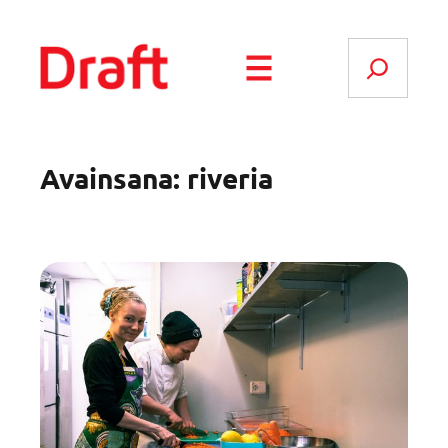
Siirry
sisältöön
Search
Avainsana:
riveria