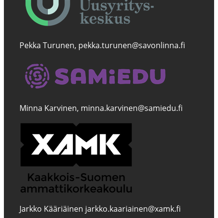
Pekka Turunen, pekka.turunen@savonlinna.fi
Minna Karvinen, minna.karvinen@samiedu.fi
Jarkko Kääriäinen jarkko.kaariainen@xamk.fi