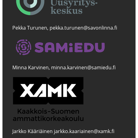
Pekka Turunen, pekka.turunen@savonlinna.fi
Minna Karvinen, minna.karvinen@samiedu.fi
Jarkko Kääriäinen jarkko.kaariainen@xamk.fi