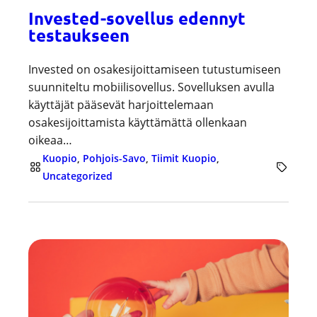
Invested-sovellus edennyt
testaukseen
Invested on osakesijoittamiseen tutustumiseen
suunniteltu mobiilisovellus. Sovelluksen avulla
käyttäjät pääsevät harjoittelemaan
osakesijoittamista käyttämättä ollenkaan
oikeaa…
Kuopio
, 
Pohjois-Savo
, 
Tiimit Kuopio
, 
Uncategorized