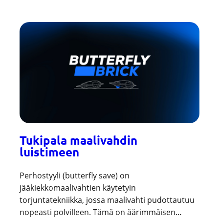
Tukipala maalivahdin
luistimeen
Perhostyyli (butterfly save) on
jääkiekkomaalivahtien käytetyin
torjuntatekniikka, jossa maalivahti pudottautuu
nopeasti polvilleen. Tämä on äärimmäisen…