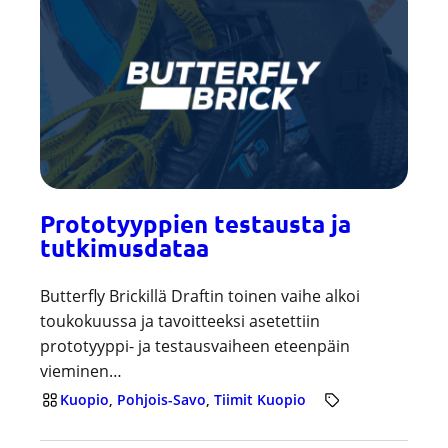
Prototyyppien testausta ja
tutkimusdataa
Butterfly Brickillä Draftin toinen vaihe alkoi
toukokuussa ja tavoitteeksi asetettiin
prototyyppi- ja testausvaiheen eteenpäin
vieminen…
Kuopio
, 
Pohjois-Savo
, 
Tiimit Kuopio