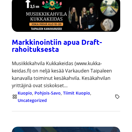
Markkinointiin apua Draft-
rahoituksesta
Musiikkikahvila Kukkakeidas (www.kukka-
keidas.fi) on neljä kesää Varkauden Taipaleen
kanavalla toiminut kesäkahvila. Kesäkahvilan
yrittäjinä ovat siskokset…
Kuopio
, 
Pohjois-Savo
, 
Tiimit Kuopio
, 
Uncategorized