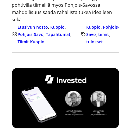
pohtivilla tiimeillä myös Pohjois-Savossa
mahdollisuus saada rahallista tukea idealleen
sekä…
Etusivun nosto
, 
Kuopio
, 
Kuopio
, 
Pohjois-
Pohjois-Savo
, 
Tapahtumat
, 
Savo
, 
tiimit
, 
Tiimit Kuopio
tulokset