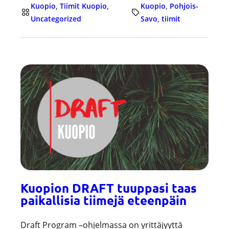
Kuopio
, 
Tiimit Kuopio
, 
Kuopio
, 
Pohjois-
Uncategorized
Savo
, 
tiimit
Kuopion DRAFT tuuppasi taas
paikallisia tiimejä eteenpäin
Draft Program –ohjelmassa on yrittäjyyttä