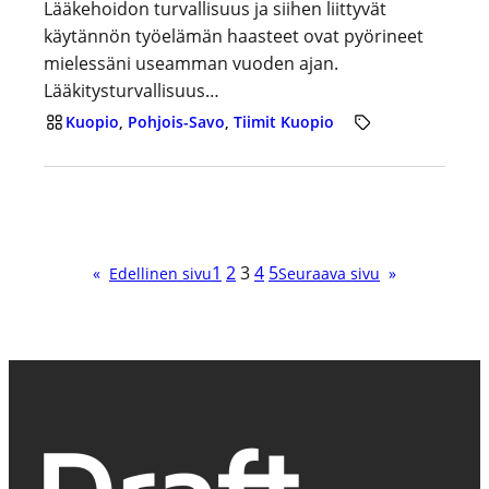
Lääkehoidon turvallisuus ja siihen liittyvät
käytännön työelämän haasteet ovat pyörineet
mielessäni useamman vuoden ajan.
Lääkitysturvallisuus…
Kuopio
, 
Pohjois-Savo
, 
Tiimit Kuopio
1
2
3
4
5
«
Edellinen sivu
Seuraava sivu
»