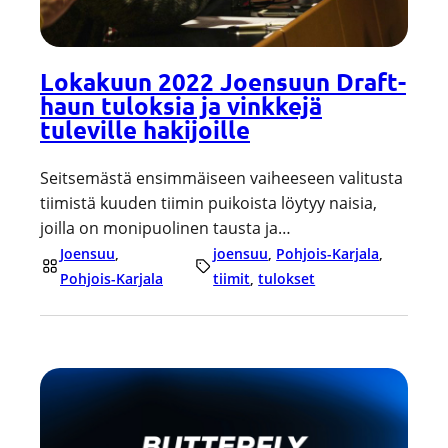
Lokakuun 2022 Joensuun Draft-
haun tuloksia ja vinkkejä
tuleville hakijoille
Seitsemästä ensimmäiseen vaiheeseen valitusta
tiimistä kuuden tiimin puikoista löytyy naisia,
joilla on monipuolinen tausta ja…
Joensuu
, 
joensuu
, 
Pohjois-Karjala
, 
Pohjois-Karjala
tiimit
, 
tulokset