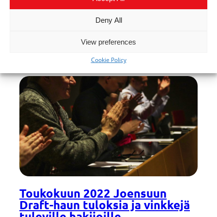
Etusivun nosto
, 
Kuopio
, 
Kuopio
, 
Pohjois-
Deny All
Pohjois-Savo
, 
Tapahtumat
, 
Savo
, 
tiimit
, 
Tiimit Kuopio
tulokset
View preferences
Cookie Policy
Toukokuun 2022 Joensuun
Draft-haun tuloksia ja vinkkejä
tuleville hakijoille