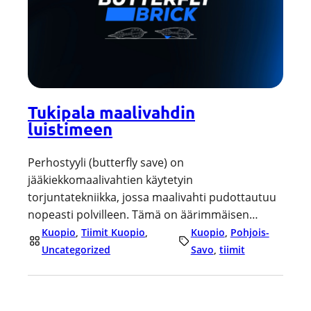
Tukipala maalivahdin
luistimeen
Perhostyyli (butterfly save) on
jääkiekkomaalivahtien käytetyin
torjuntatekniikka, jossa maalivahti pudottautuu
nopeasti polvilleen. Tämä on äärimmäisen…
Kuopio
, 
Tiimit Kuopio
, 
Kuopio
, 
Pohjois-
Uncategorized
Savo
, 
tiimit