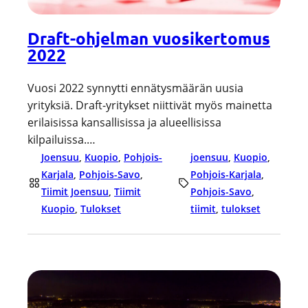
Draft-ohjelman vuosikertomus
2022
Vuosi 2022 synnytti ennätysmäärän uusia
yrityksiä. Draft-yritykset niittivät myös mainetta
erilaisissa kansallisissa ja alueellisissa
kilpailuissa.…
Joensuu
, 
Kuopio
, 
Pohjois-
joensuu
, 
Kuopio
, 
Karjala
, 
Pohjois-Savo
, 
Pohjois-Karjala
, 
Tiimit Joensuu
, 
Tiimit
Pohjois-Savo
, 
Kuopio
, 
Tulokset
tiimit
, 
tulokset