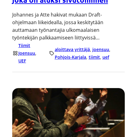
Johannes ja Atte hakivat mukaan Draft-
ohjelmaan liikeidealla, jossa keskitytään
auttamaan työnantajia ulkomaalaisen
työntekijän palkkaamiseen liittyvissä…
Tiimit
aloittava yrittäjä
, 
joensuu
, 
Joensuu
, 
Pohjois-Karjala
, 
tiimit
, 
uef
UEF