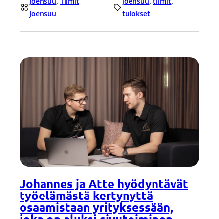
Joensuu
, 
Tiimit
joensuu
, 
tiimit
, 
Joensuu
tulokset
Johannes ja Atte hyödyntävät
työelämästä kertynyttä
osaamistaan yrityksessään,
joka on aluksi sivutoiminen