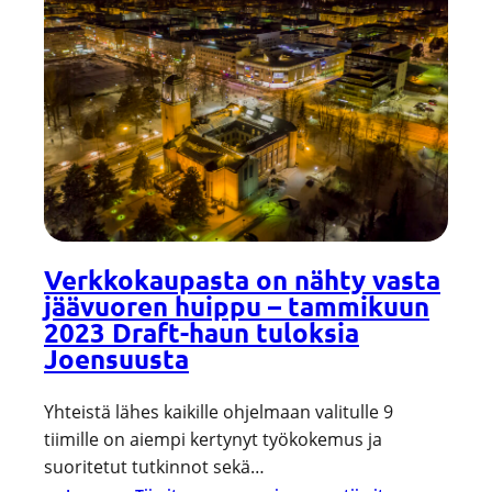
Verkkokaupasta on nähty vasta
jäävuoren huippu – tammikuun
2023 Draft-haun tuloksia
Joensuusta
Yhteistä lähes kaikille ohjelmaan valitulle 9
tiimille on aiempi kertynyt työkokemus ja
suoritetut tutkinnot sekä…