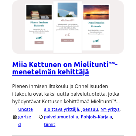
Miia Kettunen on Mielitunti™-
menetelmän kehittäjä
Pienen ihmisen iltakoulu ja Onnellisuuden
iltakoulu ovat kaksi uutta palvelutuotetta, jotka
hyödyntävät Kettusen kehittämää Mielitunti™…
Uncate
aloittava yrittäjä
, 
joensuu
, 
NY-yritys
, 
gorize
palvelumuotoilu
, 
Pohjois-Karjala
, 
d
tiimit