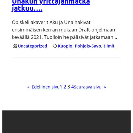
Unakun yrittäjänmatka
jatkuu….
Opiskelijakaverit Aku ja Una hakivat
ensimmäisen kerran mukaan Draft-ohjelmaan
keväällä 2021. Tuolloin he pääsivät jatkamaan…
Uncategorized
Kuopio
, 
Pohjois-Savo
, 
tiimit
1
2
3
4
«
Edellinen sivu
Seuraava sivu
»