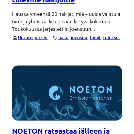
Haussa yhteensä 20 hakijatiimiä – uusia valittuja
tiimejä yhdistää liikeideaan liittyvä kokemus
Toukokuussa järjestettiin Joensuun…
Uncategorized
haku
, 
joensuu
, 
tiimit
, 
tulokset
NOETON ratsastaa jälleen ja