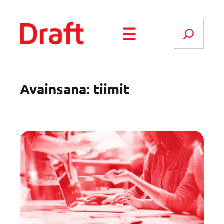
Siirry
sisältöön
Search
Avainsana:
tiimit