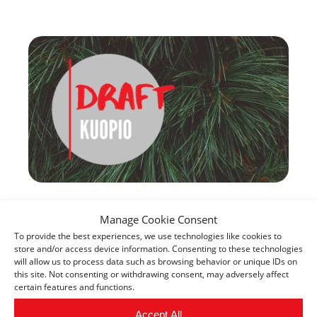
Kuopion DRAFT tuuppasi taas
Manage Cookie Consent
paikallisia tiimejä eteenpäin
To provide the best experiences, we use technologies like cookies to
store and/or access device information. Consenting to these technologies
Draft Program –ohjelmassa on yrittäjyyttä
will allow us to process data such as browsing behavior or unique IDs on
this site. Not consenting or withdrawing consent, may adversely affect
pohtivilla tiimeillä myös Pohjois-Savossa
certain features and functions.
mahdollisuus saada rahallista tukea idealleen
sekä…
Accept All